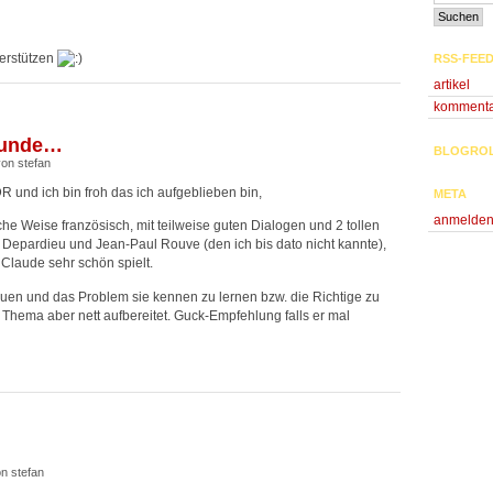
terstützen
RSS-FEE
artikel
komment
eunde…
BLOGRO
von stefan
 und ich bin froh das ich aufgeblieben bin,
META
anmelde
he Weise französisch, mit teilweise guten Dialogen und 2 tollen
 Depardieu und
Jean-Paul Rouve (den ich bis dato nicht kannte),
 Claude sehr schön spielt.
auen und das Problem sie kennen zu lernen bzw. die Richtige zu
 Thema aber nett aufbereitet. Guck-Empfehlung falls er mal
n stefan