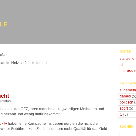
LE
SEITEN
tefan
startseite
 man im Netz so findet sind echt
ich
impressu
KATEGOR
allgemein
icht
games
(5
 stefan
politisch
(
sport
(5)
s Leid mit der GEZ, ihren manchmal fragwürdigen Methoden und
eld bezahlt und wenig dafür bekommt.
tv
(5)
ik.tv
haben eine Kampagne ins Leben gerufen die nicht die
SUCHEN
w der Gebühren zum Ziel hat sondern mehr Qualität für das Geld
.