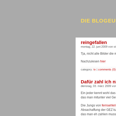
DIE BLOGEU
reingefallen
montag, 22. juni 2009 von s
Tja, nicht alle Bilder die
Nachzulesen
hier
category:
tv
|
comments (0)
Dafür zahl ich n
dienstag, 03. märz 2009 von
Ein jeder kennt wohl da
das man mitunter viel G
Die Jungs von
fernsehkrit
Absachaffung der GEZ bz
das man eh zahlen muss