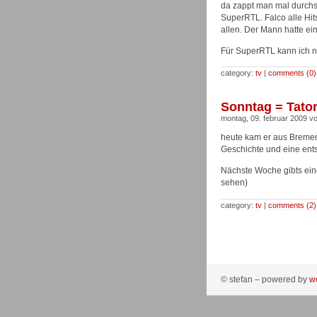
da zappt man mal durchs
SuperRTL. Falco alle Hits
allen. Der Mann hatte einf
Für SuperRTL kann ich n
category:
tv
|
comments (0)
Sonntag = Tator
montag, 09. februar 2009 vo
heute kam er aus Bremen,
Geschichte und eine ents
Nächste Woche gibts eine
sehen)
category:
tv
|
comments (2)
© stefan – powered by
w