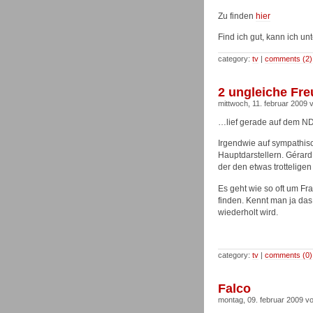
Zu finden
hier
Find ich gut, kann ich un
category:
tv
|
comments (2)
2 ungleiche Fr
mittwoch, 11. februar 2009 
…lief gerade auf dem NDR
Irgendwie auf sympathisc
Hauptdarstellern.
Gérard
der den etwas trotteligen
Es geht wie so oft um Fr
finden. Kennt man ja das
wiederholt wird.
category:
tv
|
comments (0)
Falco
montag, 09. februar 2009 vo