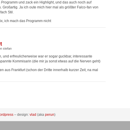
 Programm und zack ein Highlight, und das auch noch auf
. Großartig. Ja ich oute mich hier mal als größter Falco-fan von
ach Stil.
ix, ich mach das Programm nicht
t
n stefan
 und erfreulicherweise war er sogar guckbar, interessante
pannte Kommisarin (die mir ja sonst etwas auf die Nerven geht)
n aus Frankfurt (schon der Dritte innerhalb kurzer Zeit, na mal
ordpress
– design:
vlad
(aka
perun
)